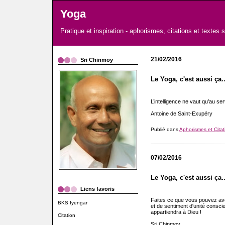
Yoga
Pratique et inspiration - aphorismes, citations et textes 
21/02/2016
Sri Chinmoy
Le Yoga, c'est aussi ça..
L’intelligence ne vaut qu’au ser
Antoine de Saint-Exupéry
Publié dans
Aphorismes et Citat
07/02/2016
Le Yoga, c'est aussi ça..
Liens favoris
Faites ce que vous pouvez ave
BKS Iyengar
et de sentiment d'unité consci
appartiendra à Dieu !
Citation
Sri Chinmoy