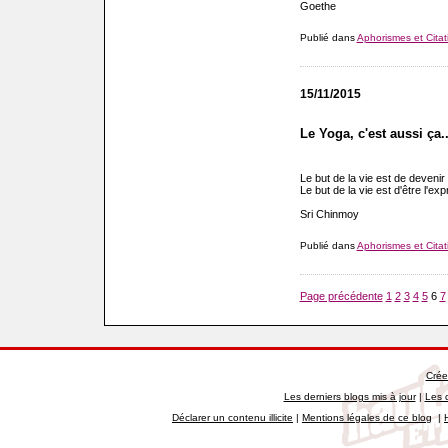
Goethe
Publié dans
Aphorismes et Citat
15/11/2015
Le Yoga, c'est aussi ça..
Le but de la vie est de deveni
Le but de la vie est d'être l'ex
Sri Chinmoy
Publié dans
Aphorismes et Citat
Page précédente
1
2
3
4
5
6
7
Crée
Les derniers blogs mis à jour
|
Les 
Déclarer un contenu illicite
|
Mentions légales de ce blog
|