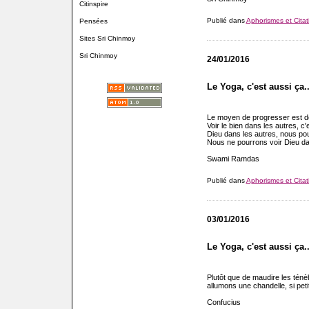
Citinspire
Publié dans
Aphorismes et Citat
Pensées
Sites Sri Chinmoy
Sri Chinmoy
24/01/2016
Le Yoga, c'est aussi ça..
Le moyen de progresser est de 
Voir le bien dans les autres, c
Dieu dans les autres, nous pou
Nous ne pourrons voir Dieu dan
Swami Ramdas
Publié dans
Aphorismes et Citat
03/01/2016
Le Yoga, c'est aussi ça..
Plutôt que de maudire les ténè
allumons une chandelle, si petit
Confucius