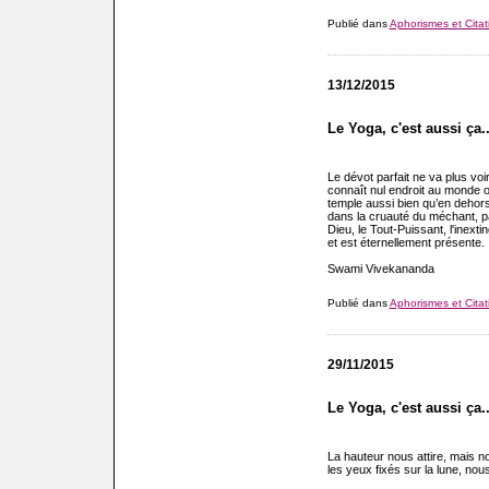
Publié dans
Aphorismes et Citat
13/12/2015
Le Yoga, c'est aussi ça..
Le dévot parfait ne va plus voir
connaît nul endroit au monde où
temple aussi bien qu’en dehors
dans la cruauté du méchant, p
Dieu, le Tout-Puissant, l'inext
et est éternellement présente.
Swami Vivekananda
Publié dans
Aphorismes et Citat
29/11/2015
Le Yoga, c'est aussi ça..
La hauteur nous attire, mais n
les yeux fixés sur la lune, nou