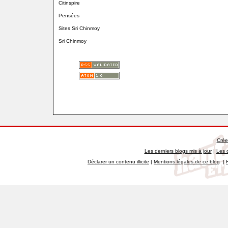
Citinspire
Pensées
Sites Sri Chinmoy
Sri Chinmoy
Crée
Les derniers blogs mis à jour
|
Les 
Déclarer un contenu illicite
|
Mentions légales de ce blog
|