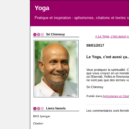
Yoga
Pratique et inspiration - aphorismes, citations et textes 
Sri Chinmoy
« Le Yoga, c'est aussi ça
08/01/2017
Le Yoga, c'est aussi ça..
Vous pratiquez la spiritualité. C
que vous croyez en un monde i
où l'Eternité, l'Infini et l'Immortal
ne sont pas que des termes v
Sri Chinmoy
Publié dans
Aphorismes et Citat
Liens favoris
Les commentaires sont fermé
BKS Iyengar
Citation