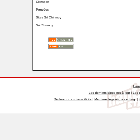
Citinspire
Pensées
Sites Sri Chinmoy
Sri Chinmoy
Crée
Les derniers blogs mis à jour
|
Les 
Déclarer un contenu illicite
|
Mentions légales de ce blog
|